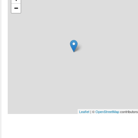
−
Leaflet
| ©
OpenStreetMap
contributors