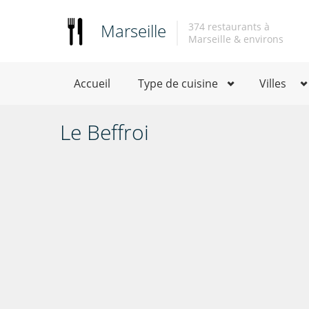
Marseille
374 restaurants à
Marseille & environs
Accueil
Type de cuisine
Villes
Le Beffroi