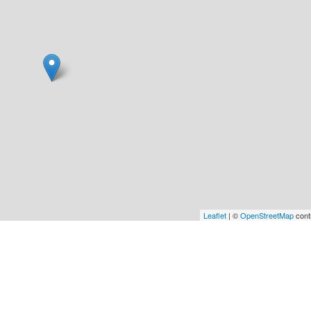
Leaflet
| ©
OpenStreetMap
cont