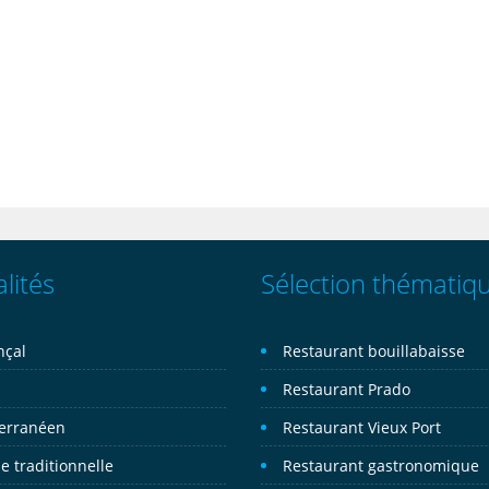
lités
Sélection thématiq
nçal
Restaurant bouillabaisse
n
Restaurant Prado
erranéen
Restaurant Vieux Port
e traditionnelle
Restaurant gastronomique