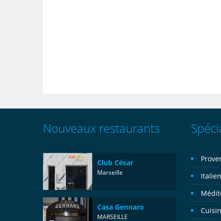
Nouveaux restaurants
Spécia
Prove
Club César
Marseille
Italie
Médit
Casa Gennaro
Cuisin
MARSEILLE