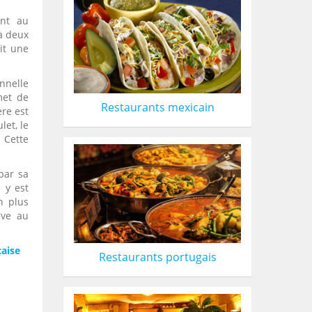
ant au
à deux
it une
nnelle
met de
Restaurants mexicain
ère est
let, le
 Cette
par sa
 y est
en plus
ive au
çaise
Restaurants portugais