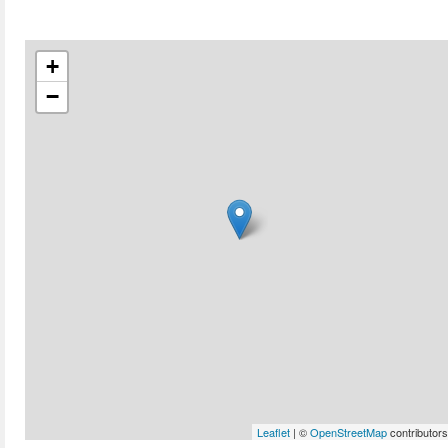
+
−
Leaflet
| ©
OpenStreetMap
contributors