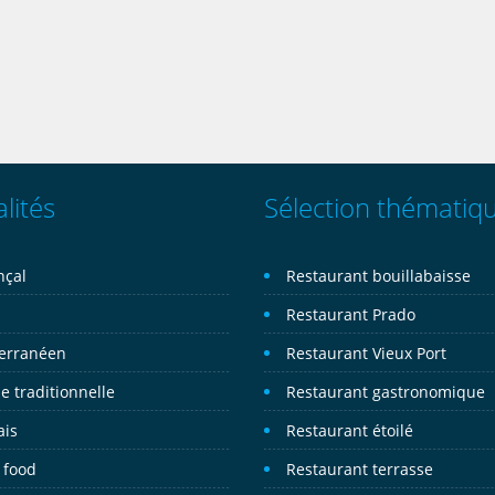
lités
Sélection thématiq
nçal
Restaurant bouillabaisse
n
Restaurant Prado
erranéen
Restaurant Vieux Port
e traditionnelle
Restaurant gastronomique
ais
Restaurant étoilé
 food
Restaurant terrasse