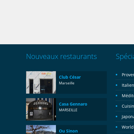
Nouveaux restaurants
Spécia
Prove
Club César
Marseille
Italie
Médit
Casa Gennaro
Cuisin
MARSEILLE
Japon
World
Ou Sinon