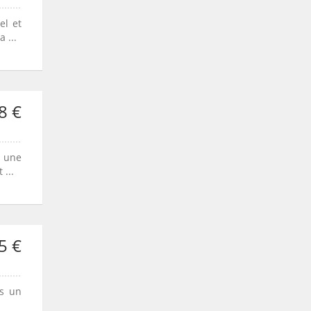
el et
 ...
8 €
e une
...
5 €
ns un