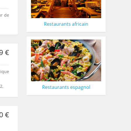
ur de
Restaurants africain
9 €
mique
2,
Restaurants espagnol
0 €