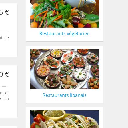
5 €
Restaurants végétarien
nt Le
0 €
nt et
Restaurants libanais
 ! La