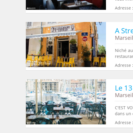
Adresse :
A Str
Marseil
Niché au
restauran
Adresse 
Le 13
Marseil
C'EST VO
dans un 
Adresse :