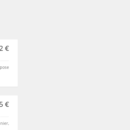
2 €
mpose
5 €
nier,