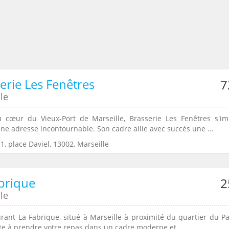
erie Les Fenêtres
7
le
 cœur du Vieux-Port de Marseille, Brasserie Les Fenêtres s'i
e adresse incontournable. Son cadre allie avec succès une ...
1, place Daviel, 13002, Marseille
brique
2
le
urant La Fabrique, situé à Marseille à proximité du quartier du Pa
ite à prendre votre repas dans un cadre moderne et ...