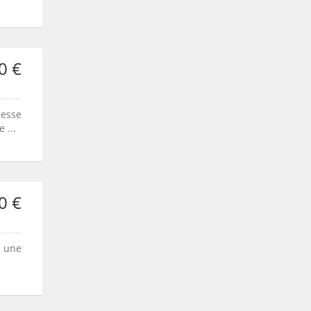
0 €
esse
 ...
0 €
t une