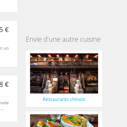
5 €
Envie d'une autre cuisine
st un
8 €
Restaurants chinois
nvite
..