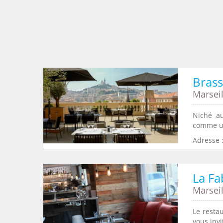
Brass
Marseil
Niché au
comme un
Adresse :
La Fa
Marseil
Le resta
vous inv