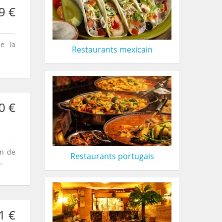
9 €
e la
Restaurants mexicain
0 €
in de
Restaurants portugais
.
1 €