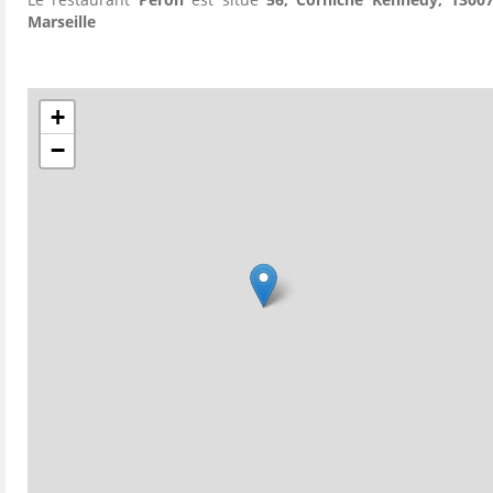
Marseille
+
−