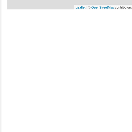
Leaflet
| ©
OpenStreetMap
contributors