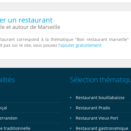
er un restaurant
le et autour de Marseille
staurant correspond à la thématique "Bon restaurant marseille"
t pas sur le site, vous pouvez l'
ajouter gratuitement
lités
Sélection thématiq
n
Restaurant bouillabaisse
nçal
Restaurant Prado
erranéen
Restaurant Vieux Port
e traditionnelle
Restaurant gastronomique