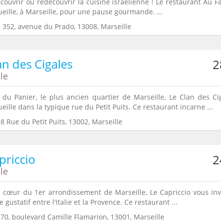
ouvrir ou redécouvrir la cuisine israélienne ! Le restaurant Au Fa
eille, à Marseille, pour une pause gourmande. ...
: 352, avenue du Prado, 13008, Marseille
an des Cigales
2
le
du Panier, le plus ancien quartier de Marseille, Le Clan des Ci
eille dans la typique rue du Petit Puits. Ce restaurant incarne ...
8 Rue du Petit Puits, 13002, Marseille
priccio
2
le
 cœur du 1er arrondissement de Marseille, Le Capriccio vous inv
 gustatif entre l'Italie et la Provence. Ce restaurant ...
:70, boulevard Camille Flamarion, 13001, Marseille