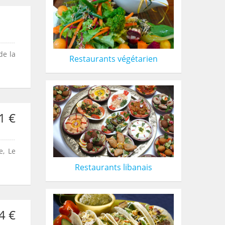
de la
Restaurants végétarien
1 €
e, Le
Restaurants libanais
4 €