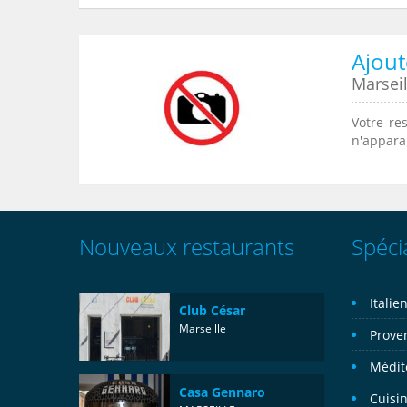
Ajout
Marseil
Votre re
n'apparai
Nouveaux restaurants
Spécia
Italie
Club César
Marseille
Prove
Médit
Casa Gennaro
Cuisin