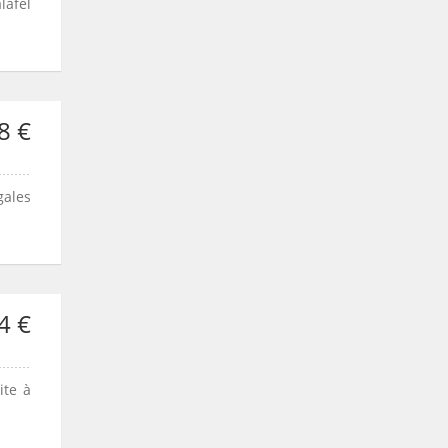
lafel
8 €
gales
4 €
ite à