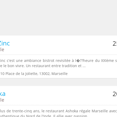
Zinc
2
le
Zinc c'est une ambiance bistrot revisitée à l�??heure du XXIème s
ve le bon vivre. Un restaurant entre tradition et ...
10 Place de la Joliette, 13002, Marseille
ka
2
le
lus de trente-cinq ans, le restaurant Ashoka régale Marseille ave
uthentique du Nord de l'Inde. Il allie avec passion ...