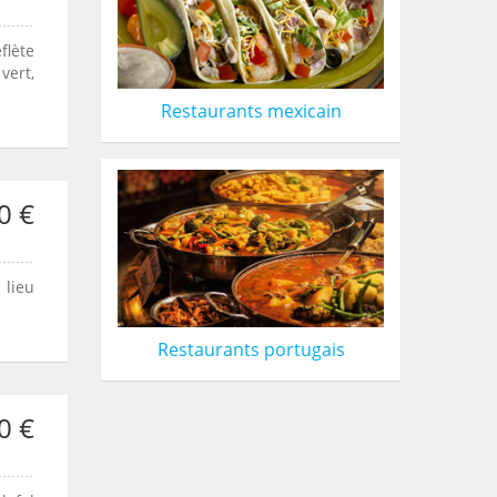
flète
vert,
Restaurants mexicain
0 €
 lieu
Restaurants portugais
0 €