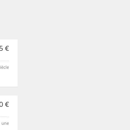
5 €
iècle
0 €
c une