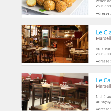
Venez déc
vous accu
Adresse 
Le Cl
Marseil
Au cœur 
vous accu
Adresse :
Le Ca
Marseil
Niché au
un voyage
Adresse 