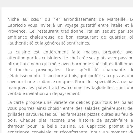
Niché au cœur du 1er arrondissement de Marseille, L
Capriccio vous invite à un voyage gustatif entre l'Italie et l
Provence. Ce restaurant traditionnel italien séduit par so
ambiance chaleureuse de bon restaurant de quartier, o
l'authenticité et la générosité sont reines.
La cuisine est entièrement faite maison, préparée ave
attention par les cuisiniers. Le chef crée ses plats avec passion
offrant un menu qui mêle avec harmonie spécialités italienne
et touches provençales. Une spécificité charmante d
l'établissement est son four à bois, qui confère aux pizzas un
saveur et une croûance uniques. Parmi les spécialités à ne pa
manquer, les pâtes fraîches, comme les tagliatelles, sont un
véritable invitation au dépaysement.
La carte propose une variété de délices pour tous les palais
Vous pourrez ainsi choisir entre des salades généreuses, de
grillades savoureuses ou les fameuses pizzas cuites au feu d
bois. Chaque plat raconte une histoire de savoir-faire e
d'amour pour la belle cuisine. Le Capriccio promet un
expérience conviviale et réconfortante, pour un moment d