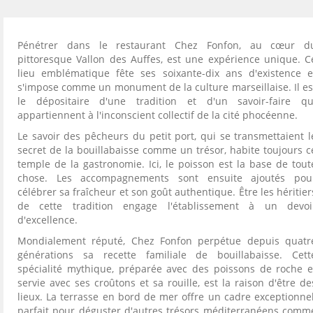
Pénétrer dans le restaurant Chez Fonfon, au cœur d
pittoresque Vallon des Auffes, est une expérience unique. C
lieu emblématique fête ses soixante-dix ans d'existence e
s'impose comme un monument de la culture marseillaise. Il es
le dépositaire d'une tradition et d'un savoir-faire qu
appartiennent à l'inconscient collectif de la cité phocéenne.
Le savoir des pêcheurs du petit port, qui se transmettaient l
secret de la bouillabaisse comme un trésor, habite toujours c
temple de la gastronomie. Ici, le poisson est la base de tout
chose. Les accompagnements sont ensuite ajoutés pou
célébrer sa fraîcheur et son goût authentique. Être les héritier
de cette tradition engage l'établissement à un devoi
d'excellence.
Mondialement réputé, Chez Fonfon perpétue depuis quatr
générations sa recette familiale de bouillabaisse. Cett
spécialité mythique, préparée avec des poissons de roche e
servie avec ses croûtons et sa rouille, est la raison d'être de
lieux. La terrasse en bord de mer offre un cadre exceptionnel
parfait pour déguster d'autres trésors méditerranéens comm