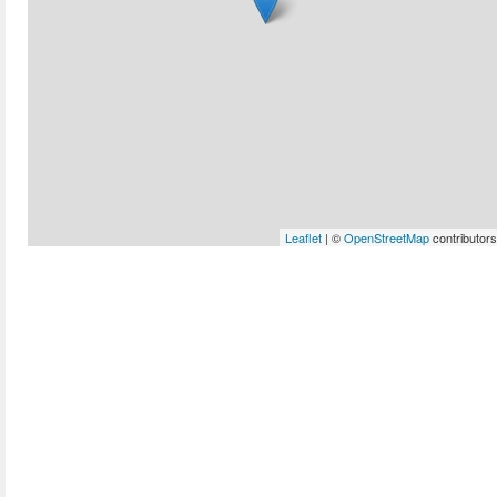
Leaflet
| ©
OpenStreetMap
contributors