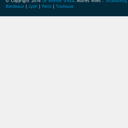
© Copyright 2016
Le Monde d'Aza
. Autres villes :
Strasbourg
Bordeaux
|
Lyon
|
Paris
|
Toulouse