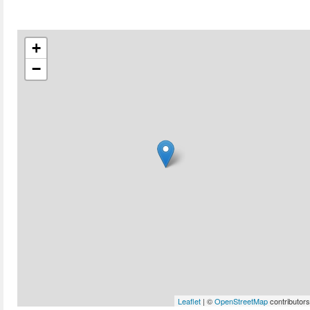
+
−
Leaflet
| ©
OpenStreetMap
contributors