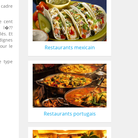
 cadre
e cent
e l�??
lés. Et
dignes
our le
Restaurants mexicain
e type
Restaurants portugais