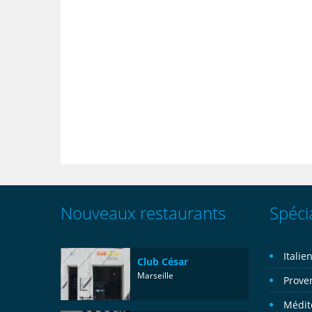
Nouveaux restaurants
Spécia
Italie
Club César
Marseille
Prove
Médit