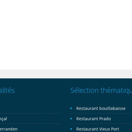
lités
Sélection thématiq
n
Restaurant bouillabaisse
nçal
Restaurant Prado
erranéen
Restaurant Vieux Port