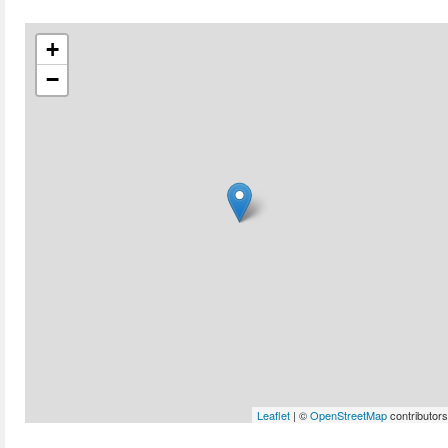
+
−
Leaflet
| ©
OpenStreetMap
contributors