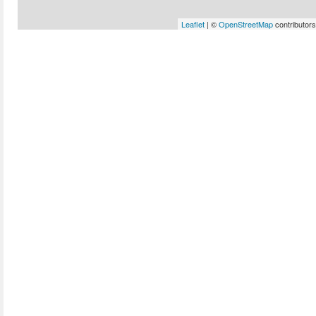
Leaflet
| ©
OpenStreetMap
contributors