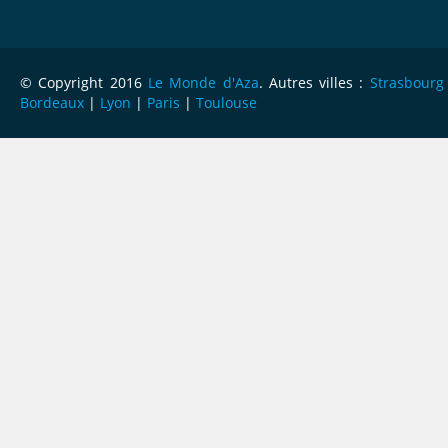
© Copyright 2016
Le Monde d'Aza
. Autres villes :
Strasbourg
Bordeaux
|
Lyon
|
Paris
|
Toulouse