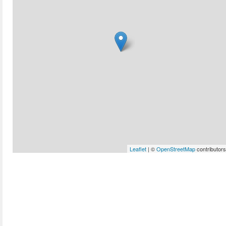
Leaflet
| ©
OpenStreetMap
contributors