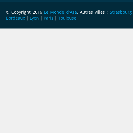
© Copyright 2016
Le Monde d'Aza
. Autres villes :
Strasbourg
Bordeaux
|
Lyon
|
Paris
|
Toulouse