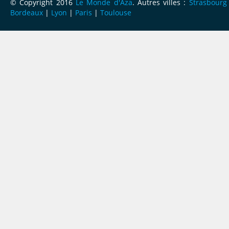
© Copyright 2016
Le Monde d'Aza
. Autres villes :
Strasbourg
Bordeaux
|
Lyon
|
Paris
|
Toulouse