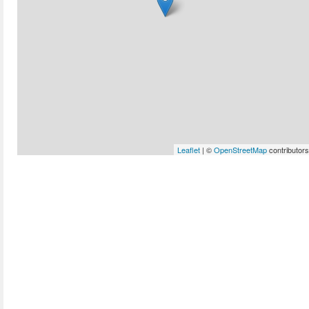
Leaflet
| ©
OpenStreetMap
contributors