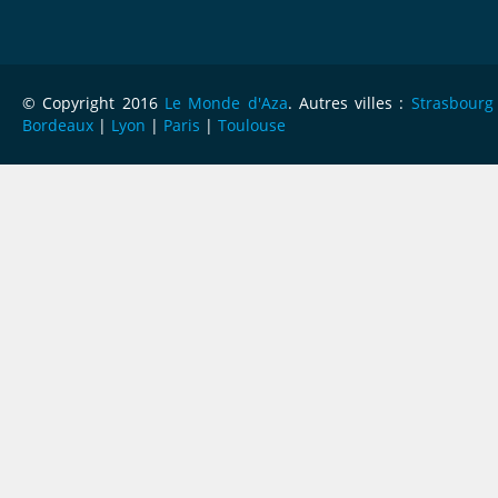
© Copyright 2016
Le Monde d'Aza
. Autres villes :
Strasbourg
Bordeaux
|
Lyon
|
Paris
|
Toulouse