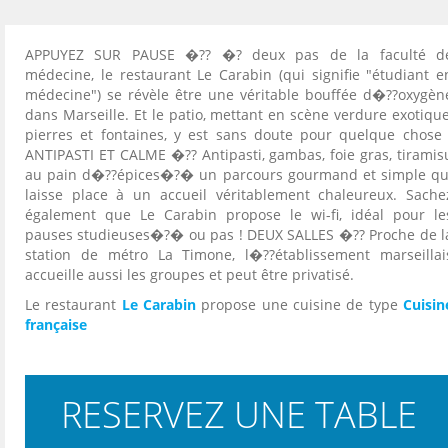
APPUYEZ SUR PAUSE �?? �? deux pas de la faculté d
médecine, le restaurant Le Carabin (qui signifie "étudiant e
médecine") se révèle être une véritable bouffée d�??oxygèn
dans Marseille. Et le patio, mettant en scène verdure exotique
pierres et fontaines, y est sans doute pour quelque chose 
ANTIPASTI ET CALME �?? Antipasti, gambas, foie gras, tiramis
au pain d�??épices�?� un parcours gourmand et simple qu
laisse place à un accueil véritablement chaleureux. Sache
également que Le Carabin propose le wi-fi, idéal pour le
pauses studieuses�?� ou pas ! DEUX SALLES �?? Proche de l
station de métro La Timone, l�??établissement marseillai
accueille aussi les groupes et peut être privatisé.
Le restaurant
Le Carabin
propose une cuisine de type
Cuisin
française
RESERVEZ UNE TABLE