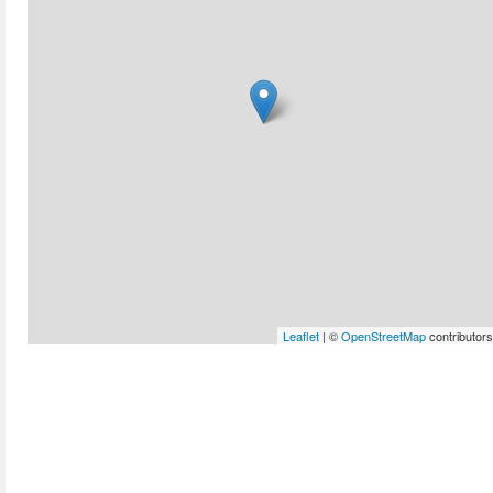
Leaflet
| ©
OpenStreetMap
contributors