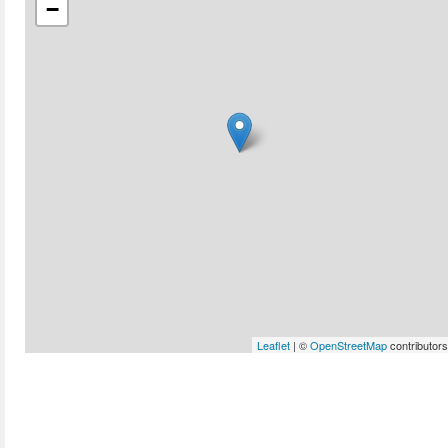
−
Leaflet
| ©
OpenStreetMap
contributors