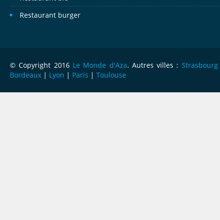
Restaurant burger
© Copyright 2016
Le Monde d'Aza
. Autres villes :
Strasbourg
Bordeaux
|
Lyon
|
Paris
|
Toulouse