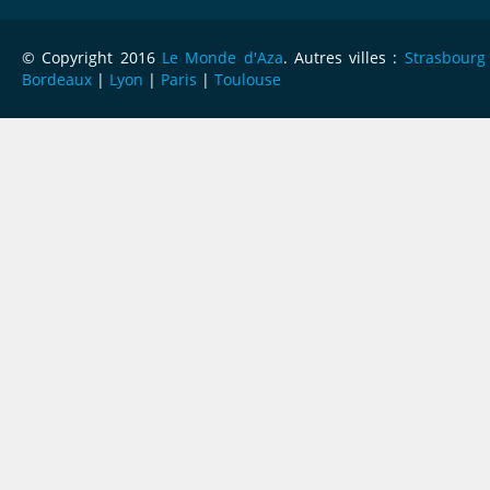
© Copyright 2016
Le Monde d'Aza
. Autres villes :
Strasbourg
Bordeaux
|
Lyon
|
Paris
|
Toulouse