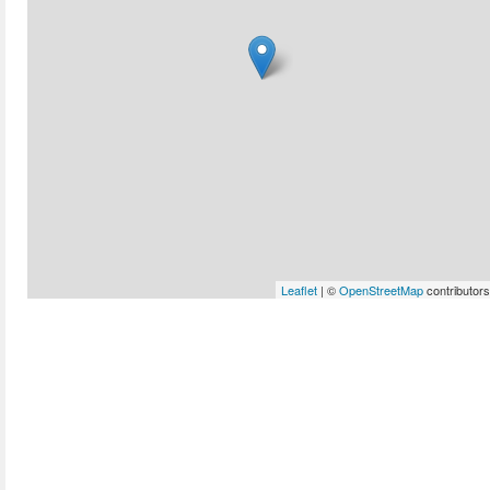
Leaflet
| ©
OpenStreetMap
contributors