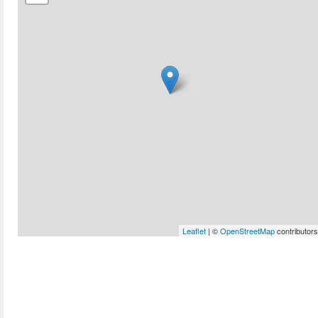
Leaflet
| ©
OpenStreetMap
contributors