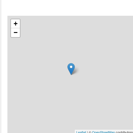
+
−
Leaflet
| ©
OpenStreetMap
contributors