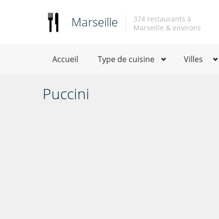
Marseille
374 restaurants à
Marseille & environs
Accueil
Type de cuisine
Villes
Puccini