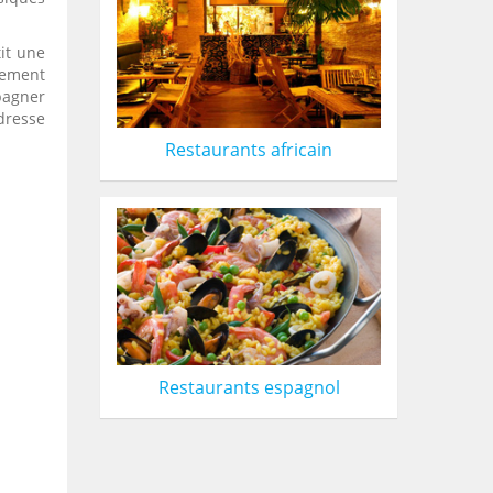
it une
lement
pagner
dresse
Restaurants africain
Restaurants espagnol