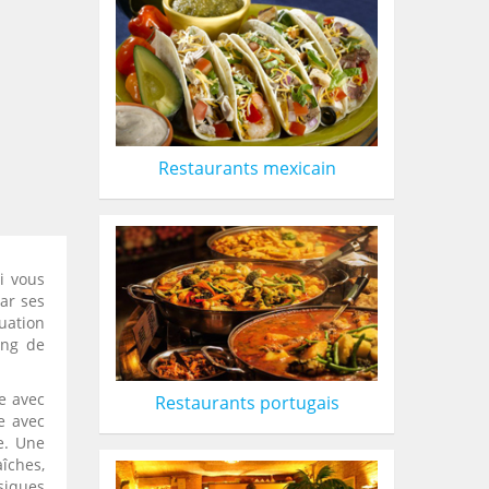
Restaurants mexicain
ni vous
ar ses
uation
ang de
ie avec
Restaurants portugais
e avec
e. Une
îches,
siques