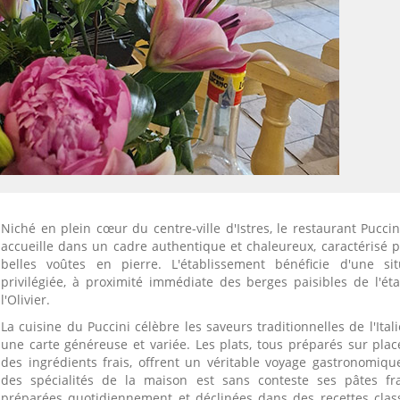
Niché en plein cœur du centre-ville d'Istres, le restaurant Pucci
accueille dans un cadre authentique et chaleureux, caractérisé p
belles voûtes en pierre. L'établissement bénéficie d'une sit
privilégiée, à proximité immédiate des berges paisibles de l'ét
l'Olivier.
La cuisine du Puccini célèbre les saveurs traditionnelles de l'Ital
une carte généreuse et variée. Les plats, tous préparés sur plac
des ingrédients frais, offrent un véritable voyage gastronomiqu
des spécialités de la maison est sans conteste ses pâtes fra
préparées quotidiennement et déclinées dans des recettes clas