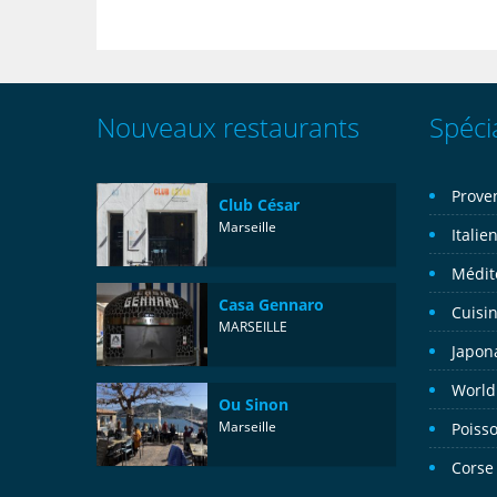
Nouveaux restaurants
Spécia
Prove
Club César
Marseille
Italie
Médit
Casa Gennaro
Cuisin
MARSEILLE
Japon
World
Ou Sinon
Marseille
Poisso
Corse