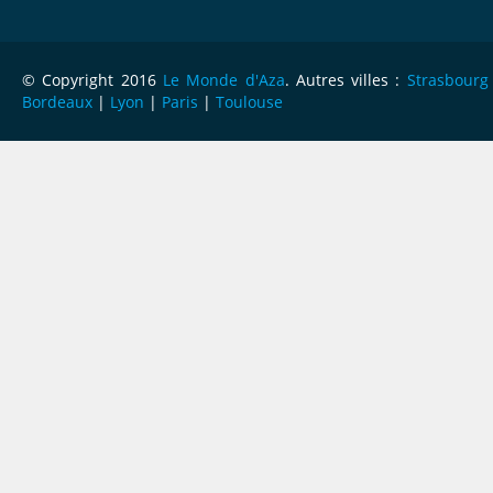
© Copyright 2016
Le Monde d'Aza
. Autres villes :
Strasbourg
Bordeaux
|
Lyon
|
Paris
|
Toulouse