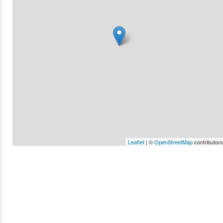
Leaflet
| ©
OpenStreetMap
contributors