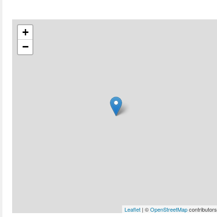
+
−
Leaflet
| ©
OpenStreetMap
contributors