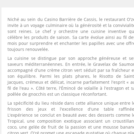
Niché au sein du Casino Barrière de Cassis, le restaurant O'z
invite à un voyage culminaire où la générosité et la convivialit
sont reines. Le chef y orchestre une cuisine inventive qu
célèbre les produits de saison. Sa carte évolue ainsi au fil de
mois pour surprendre et enchanter les papilles avec une offr
toujours renouvelée.
La cuisine se distingue par son approche généreuse et se
saveurs méditerranéennes. En entrée, le Gravelax de Saumo
accompagné d'une crème citron vert séduit par sa fraîcheur e
son équilibre. Parmi les plats phares, le Risotto de Saint
Jacques, crémeux et délicat, incarne parfaitement l'esprit « a
fil de l'eau ». Côté terre, l'Émincé de volaille à l'estragon et s
poêlée de gnocchis est un classique réconfortant.
La spécificité du lieu réside dans cette alliance unique entre l
frisson des jeux et l'excellence d'une table raffinée
L'expérience se conclut en beauté avec des desserts comme l
Tropical, une composition exotique associant un croustillan
coco, une gelée de fruit de la passion et une mousse banan
citron vert. O'zé promet une escapade gustative où chaque pla